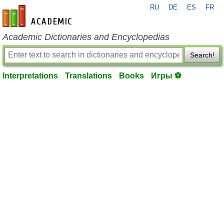
RU
DE
ES
FR
en-academic.com
Academic Dictionaries and Encyclopedias
Search!
Interpretations
Translations
Books
Игры ⚽