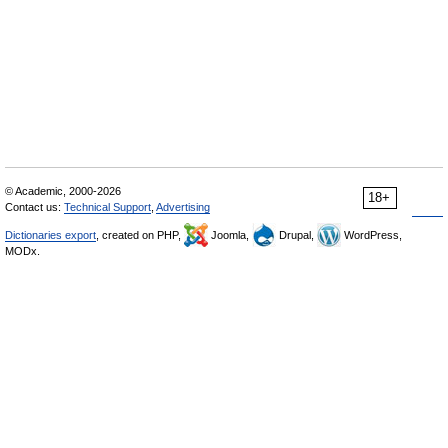
© Academic, 2000-2026
18+
Contact us:
Technical Support
,
Advertising
Dictionaries export
, created on PHP,
Joomla,
Drupal,
WordPress,
MODx.